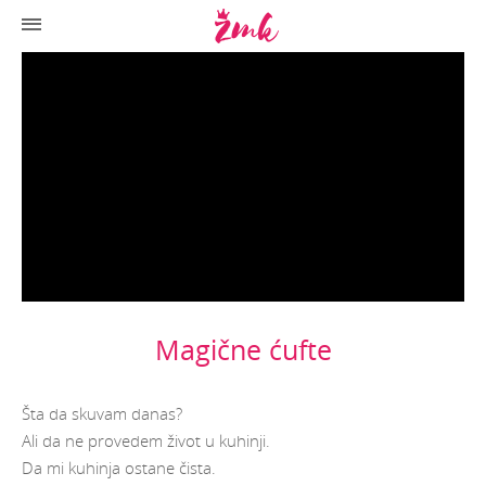
Magične ćufte
Šta da skuvam danas?
Ali da ne provedem život u kuhinji.
Da mi kuhinja ostane čista.