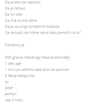
Da je lako za napraviti.
Da je zdravo.
Da svi vole.
Da ima za dva dana.
Da je ukusnije od bakinih kolačića.
Da se topiš od miline samo kad pomisliš na to?
Potrebno je:
300 grama mlevenog mesa (prema želji)
1 celo jaje
1 crni luk, veličine vaše stisnute pesnice
3 čenja belog luka
so
biber
peršun
ulje ili mast