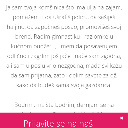
Ja sam tvoja komšinica što ima ulja na zajam,
pomažem ti da ušrafiš policu, da sašiješ
haljinu, da započneš posao, promovišeš svoj
brend. Radim gimnastiku i razlomke u
kućnom budžetu, umem da posavetujem
odlično i zagrlim još jače.
Inače sam zgodna,
ali sam u poslu vrlo nezgodna, mada svi kažu
da sam prijatna, zato i delim savete za dž,
kako da budeš sama svoja gazdarica.
Bodrim, ma šta bodrim, dernjam se na
utakmicama, trčim na visokim štiklama,
✖
Prijavite se na naš
kuvam pasulj, lenčarim samo kad sam