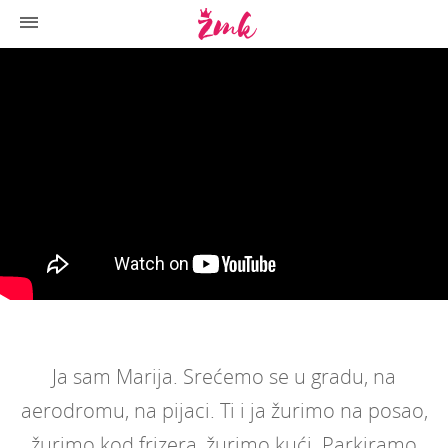
Ja sam Marija. Srećemo se u gradu, na
aerodromu, na pijaci. Ti i ja žurimo na posao,
žurimo kod frizera, žurimo kući. Parkiramo