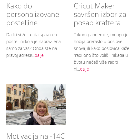
Kako do
Cricut Maker
personalizovane
savršen izbor za
posteljine
posao kraftera
Da li i vi želite da spavate u
Tokom pandemije, mnogo je
posteljini koja je napravljena
hobija preraslo u poslove
samo za vas? Onda ste na
snova, ili kako poslovica kaže
pravoj adresi!...
dalje
“radi ono što voliš i nikada u
životu nećeš više raditi
ni...
dalje
Motivacija na -14C