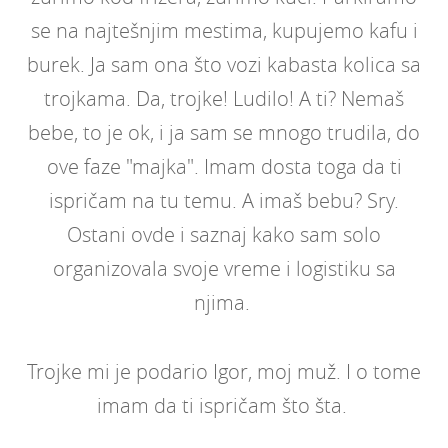
se na najtešnjim mestima, kupujemo kafu i
burek. Ja sam ona što vozi kabasta kolica sa
trojkama. Da, trojke! Ludilo! A ti? Nemaš
bebe, to je ok, i ja sam se mnogo trudila, do
ove faze "majka". Imam dosta toga da ti
ispričam na tu temu. A imaš bebu? Sry.
Ostani ovde i saznaj kako sam solo
organizovala svoje vreme i logistiku sa
njima.
Trojke mi je podario Igor, moj muž.
I o tome
imam da ti ispričam što šta.